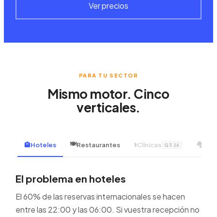
Ver precios
PARA TU SECTOR
Mismo motor. Cinco
verticales.
🍽
🏘
🏨
Hoteles
Restaurantes
⚕
Clínicas
Inmo
Q3 26
El problema en
hoteles
El 60% de las reservas internacionales se hacen
entre las 22:00 y las 06:00. Si vuestra recepción no