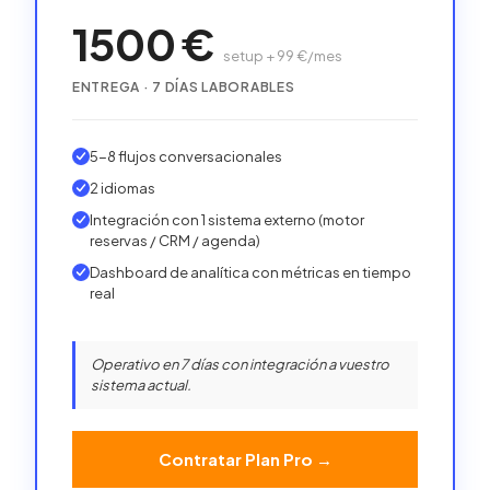
1500
€
setup + 99 €/mes
ENTREGA ·
7
DÍAS LABORABLES
5-8 flujos conversacionales
2 idiomas
Integración con 1 sistema externo (motor
reservas / CRM / agenda)
Dashboard de analítica con métricas en tiempo
real
Operativo en 7 días con integración a vuestro
sistema actual.
Contratar Plan Pro
→