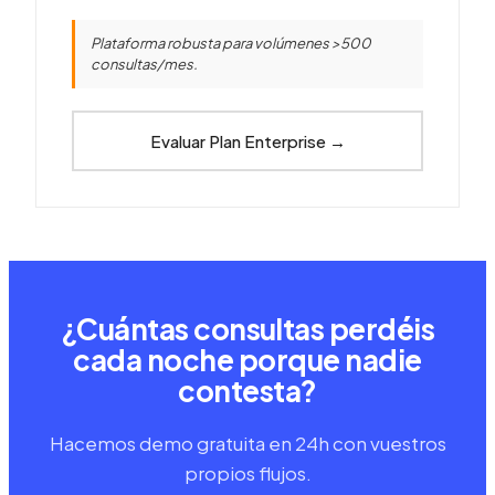
Plataforma robusta para volúmenes >500
consultas/mes.
Evaluar Plan Enterprise
→
¿Cuántas consultas perdéis
cada noche porque nadie
contesta?
Hacemos demo gratuita en 24h con vuestros
propios flujos.