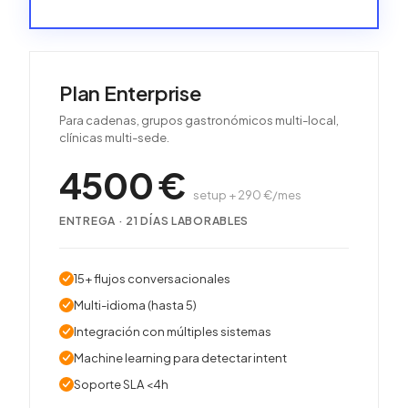
Plan Enterprise
Para cadenas, grupos gastronómicos multi-local,
clínicas multi-sede.
4500
€
setup + 290 €/mes
ENTREGA ·
21
DÍAS LABORABLES
15+ flujos conversacionales
Multi-idioma (hasta 5)
Integración con múltiples sistemas
Machine learning para detectar intent
Soporte SLA <4h