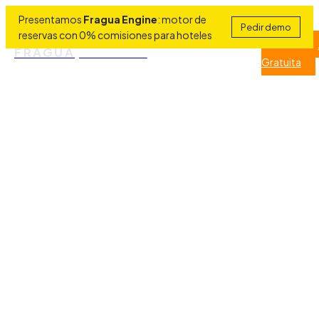
Presentamos
Fragua Engine
: motor de
Pedir demo
reservas con 0% comisiones para hoteles
Sectores
Servicios
Acceder
▾
▾
FRAGUA
SYSTEMS
Gratuita
Resultados
Precios
Blog
›
›