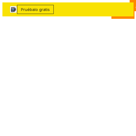
Sectores
Servicios
Acceder
▾
▾
FRAGUA
SYSTEMS
Pruébalo gratis
Gratuita
Resultados
Precios
Blog
›
›