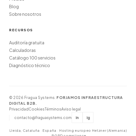
Blog
Sobre nosotros
RECURSOS
Auditoría gratuita
Calculadoras
Catálogo 100 servicios
Diagnóstico técnico
©
2026
Fragua Systems.
FORJAMOS INFRAESTRUCTURA
DIGITAL B2B.
Privacidad
Cookies
Términos
Aviso legal
contacto@fraguasystems.com
in
ig
Lleida, Cataluña · España · Hosting europeo Hetzner (Alemania)
· RGPD compliance