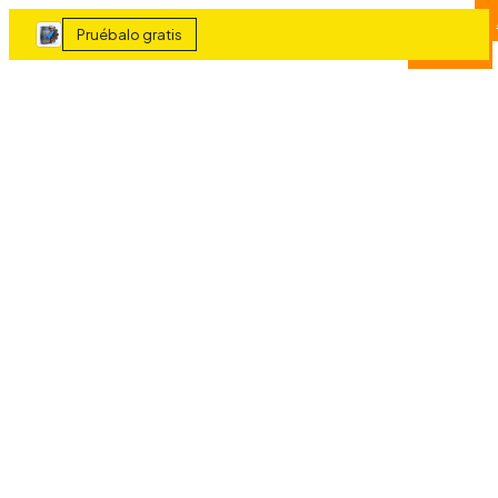
Sectores
Servicios
Acceder
▾
▾
FRAGUA
SYSTEMS
Pruébalo gratis
Gratuita
Resultados
Precios
Blog
›
›